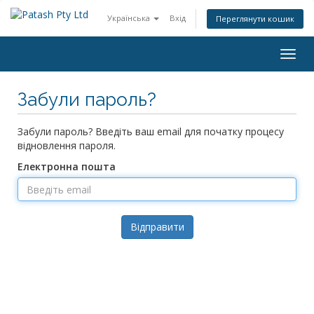
Українська
Вхід
Переглянути кошик
Togg
navig
Забули пароль?
Забули пароль? Введіть ваш email для початку процесу
відновлення пароля.
Електронна пошта
Відправити