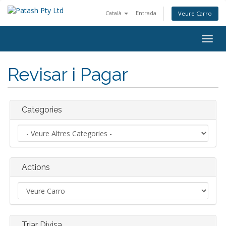
Català
Entrada
Veure Carro
Togg
navig
Revisar i Pagar
Categories
Actions
Triar Divisa