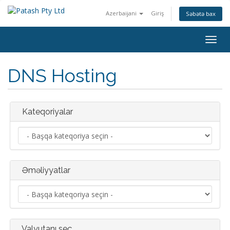
Azerbaijani
Giriş
Səbətə bax
Naviq
keçid
DNS Hosting
Kateqoriyalar
Əməliyyatlar
Valyutanı seç