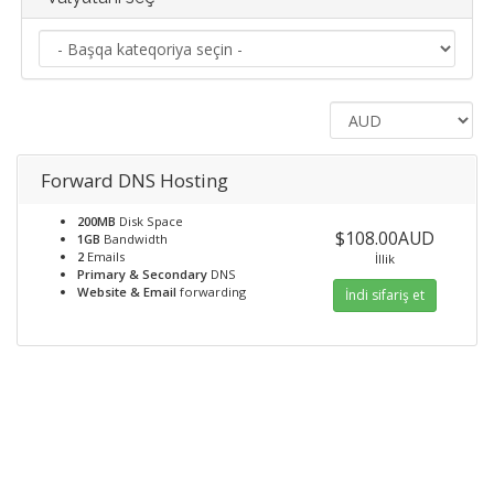
Forward DNS Hosting
200MB
Disk Space
$108.00AUD
1GB
Bandwidth
2
Emails
İllik
Primary & Secondary
DNS
Website & Email
forwarding
İndi sifariş et