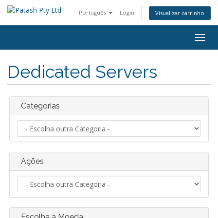
Português
Login
Visualizar carrinho
Alter
nave
Dedicated Servers
Categorias
Ações
Escolha a Moeda