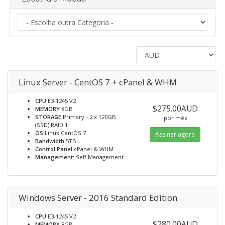
Linux Server - CentOS 7 + cPanel & WHM
CPU
E3-1245 V2
$275.00AUD
MEMORY
8GB
STORAGE
Primary - 2 x 120GB
por mês
(SSD) RAID 1
OS
Linux CentOS 7
Assinar agora
Bandwidth
5TB
Control Panel
cPanel & WHM
Management:
Self Management
Windows Server - 2016 Standard Edition
CPU
E3-1245 V2
$280.00AUD
MEMORY
8GB